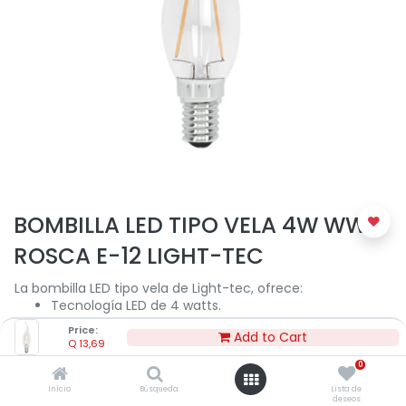
BOMBILLA LED TIPO VELA 4W WW
ROSCA E-12 LIGHT-TEC
La bombilla LED tipo vela de Light-tec, ofrece:
Tecnología LED de 4 watts.
Luz cálida de 2700 K.
Price:
Add to Cart
Flujo luminoso 450 lm.
Q
13,69
30,000 horas de vida aproximadamente.
0
Uso para interiores.
Rosca E-12.
Inicio
Búsqueda
Lista de
deseos