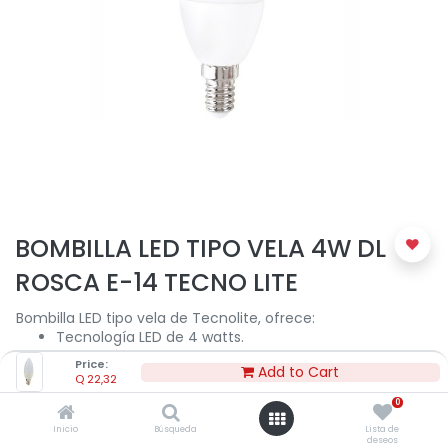
BOMBILLA LED TIPO VELA 4W DL
ROSCA E-14 TECNO LITE
Bombilla LED tipo vela de Tecnolite, ofrece:
Tecnología LED de 4 watts.
Luz de día de 6500 K.
Price:
Add to Cart
Flujo luminoso 250 lm.
Q
22,32
15,000 horas de vida aproximadamente.
0
Uso para interiores.
Rosca E-14.
Inicio
Búsqueda
Lista de
deseos