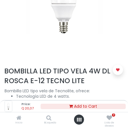
BOMBILLA LED TIPO VELA 4W DL
ROSCA E-12 TECNO LITE
Bombilla LED tipo vela de Tecnolite, ofrece:
Tecnología LED de 4 watts.
Luz de día de 6500 K.
Price:
Add to Cart
Flujo luminoso 250 lm.
Q
20,07
15,000 horas de vida aproximadamente.
0
Uso para interiores.
Rosca E-12.
Inicio
Búsqueda
Lista de
deseos