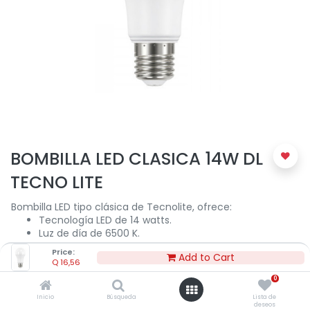
BOMBILLA LED CLASICA 14W DL
TECNO LITE
Bombilla LED tipo clásica de Tecnolite, ofrece:
Tecnología LED de 14 watts.
Luz de día de 6500 K.
Flujo luminoso 1300 lm.
Price:
Add to Cart
15,000 horas de vida aproximadamente.
Q
16,56
Uso para interiores.
0
Rosca E-27.
Inicio
Búsqueda
Lista de
deseos