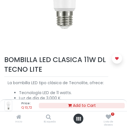
BOMBILLA LED CLASICA 11W DL
TECNO LITE
La bombilla LED tipo clásica de Tecnolite, ofrece:
Tecnología LED de 11 watts.
Luz de día de 3,000 K.
Flujo luminoso 1,000 lm.
Price:
Add to Cart
Q
13,72
10,000 horas de vida aproximadamente.
Uso para interiores.
0
Rosca E-27.
Inicio
Búsqueda
Lista de
deseos