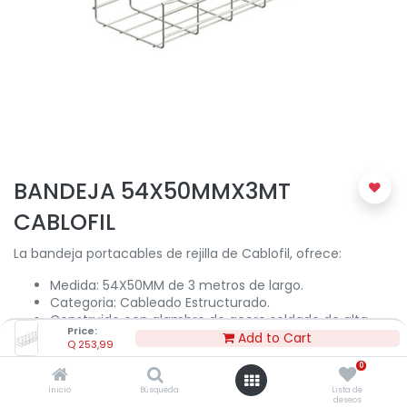
BANDEJA 54X50MMX3MT
CABLOFIL
La bandeja portacables de rejilla de Cablofil, ofrece:
Medida: 54X50MM de 3 metros de largo.
Categoria: Cableado Estructurado.
Construido con alambre de acero soldado de alta
Price:
calidad y precisión.
Add to Cart
Q
253,99
Se adapta fácilmente según las necesidades de
0
instalación de cables
Inicio
Búsqueda
Lista de
deseos