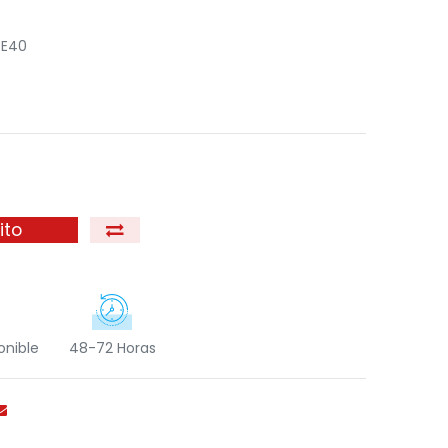
 E40
ito
onible
48-72 Horas