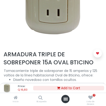
ARMADURA TRIPLE DE
SOBREPONER 15A OVAL BTICINO
Tomacorriente triple de sobreponer de 15 amperios y 125
voltios de la línea habitacional Oval de Bticino, ofrece:
Diseño novedoso con tornillos ocultos.
Propiedades mecánicas autoextinguibles, resistente al
Price:
Add to Cart
alto impacto y a la prueba del hilo incandescente.
Q
16,83
Ideal como punto de conexión para alimentar equipos
0
eléctricos, tales como electrodomésticos, equipos
portátiles e industriales.
Inicio
Búsqueda
Lista de
deseos