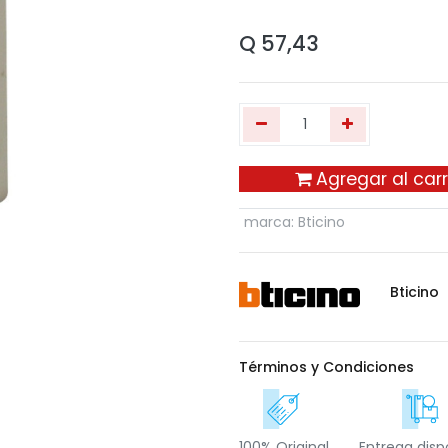
Q
57,43
Agregar al carr
marca
:
Bticino
Bticino
Términos y Condiciones
100% Original
Entrega disp