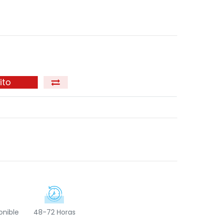
ito
onible
48-72 Horas