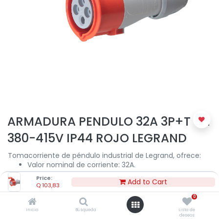
ARMADURA PENDULO 32A 3P+T 6H
380-415V IP44 ROJO LEGRAND
Tomacorriente de péndulo industrial de Legrand, ofrece:
Valor nominal de corriente: 32A.
Tensión nominal: 380 - 415V.
Price:
Add to Cart
Formato de polo: 3P+T.
Q
103,83
Temperatura de funcionamiento: -25ºC a +40ºC.
0
Grado de protección: IP44.
El cuerpo del conector está fabricado con material de
Inicio
Búsqueda
Lista de
deseos