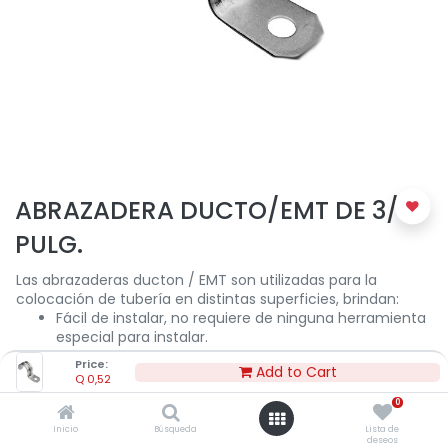
ABRAZADERA DUCTO/EMT DE 3/4
PULG.
Las abrazaderas ducton / EMT son utilizadas para la
colocación de tubería en distintas superficies, brindan:
Fácil de instalar, no requiere de ninguna herramienta
especial para instalar.
Acero resistente de color gris.
Price:
Add to Cart
Material de larga duración.
Q
0,52
0
Inicio
Búsqueda
Lista de
Q
0,52
deseos