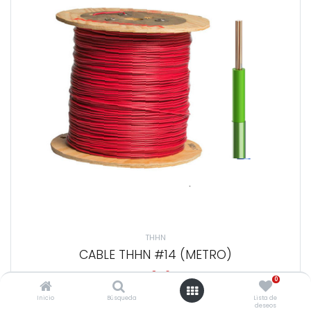
THHN
CABLE THHN #14 (METRO)
Q
3,46
0
Inicio
Búsqueda
Lista de
deseos