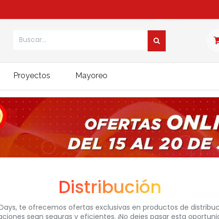
Proyectos
Mayoreo
Distribución​
Days, te ofrecemos ofertas exclusivas en productos de distribu
aciones sean seguras y eficientes. ¡No dejes pasar esta oportun